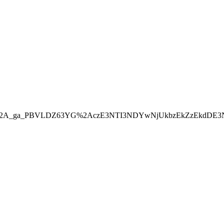
2A_ga_PBVLDZ63YG%2AczE3NTI3NDYwNjUkbzEkZzEkdDE3