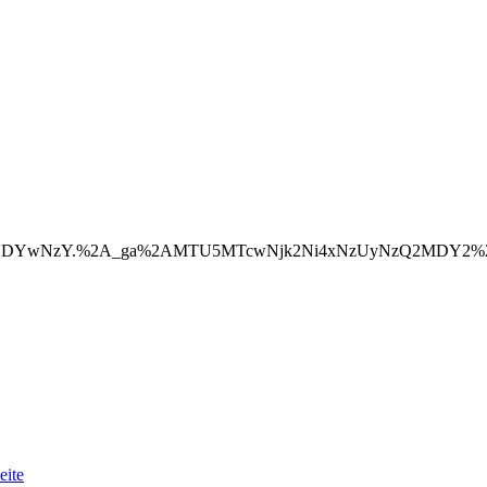
I3NDYwNzY.%2A_ga%2AMTU5MTcwNjk2Ni4xNzUyNzQ2MDY2%
eite