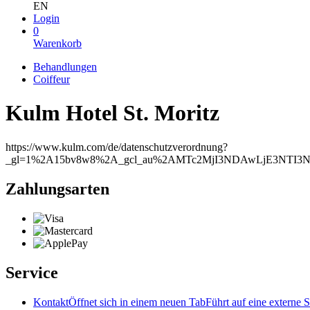
EN
Login
0
Warenkorb
Behandlungen
Coiffeur
Kulm Hotel St. Moritz
https://www.kulm.com/de/datenschutzverordnung?
_gl=1%2A15bv8w8%2A_gcl_au%2AMTc2MjI3NDAwLjE3NT
Zahlungsarten
Service
Kontakt
Öffnet sich in einem neuen Tab
Führt auf eine externe S