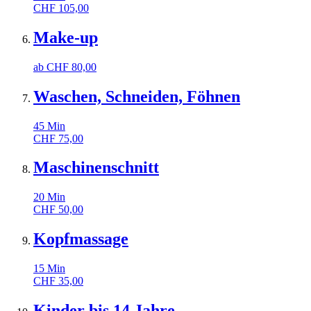
CHF
105,00
Make-up
ab
CHF
80,00
Waschen, Schneiden, Föhnen
45
Min
CHF
75,00
Maschinenschnitt
20
Min
CHF
50,00
Kopfmassage
15
Min
CHF
35,00
Kinder bis 14 Jahre