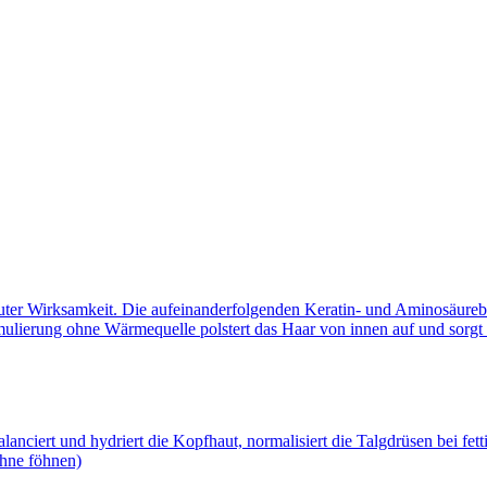
ter Wirksamkeit. Die aufeinanderfolgenden Keratin- und Aminosäurebeh
mulierung ohne Wärmequelle polstert das Haar von innen auf und sorgt
anciert und hydriert die Kopfhaut, normalisiert die Talgdrüsen bei fe
ohne föhnen)