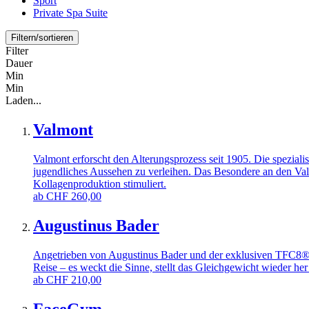
Sport
Private Spa Suite
Filtern/sortieren
Filter
Dauer
Min
Min
Laden...
Valmont
Valmont erforscht den Alterungsprozess seit 1905. Die spezial
jugendliches Aussehen zu verleihen. Das Besondere an den Val
Kollagenproduktion stimuliert.
ab
CHF
260,00
Augustinus Bader
Angetrieben von Augustinus Bader und der exklusiven TFC8®-Te
Reise – es weckt die Sinne, stellt das Gleichgewicht wieder her
ab
CHF
210,00
FaceGym