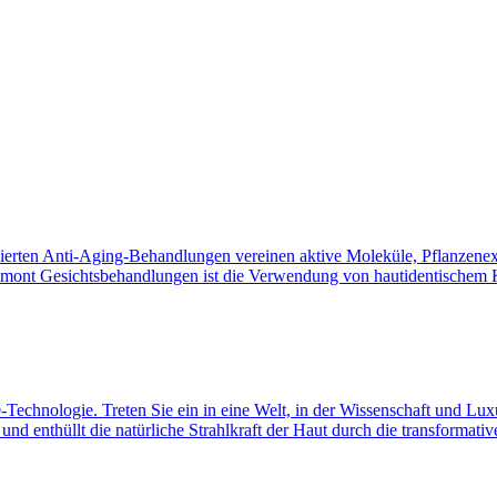
isierten Anti-Aging-Behandlungen vereinen aktive Moleküle, Pflanzenex
mont Gesichtsbehandlungen ist die Verwendung von hautidentischem Ko
chnologie. Treten Sie ein in eine Welt, in der Wissenschaft und Luxu
 und enthüllt die natürliche Strahlkraft der Haut durch die transforma