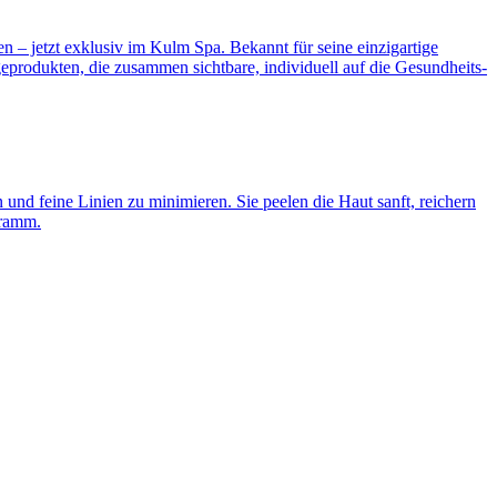
– jetzt exklusiv im Kulm Spa. Bekannt für seine einzigartige
produkten, die zusammen sichtbare, individuell auf die Gesundheits-
nd feine Linien zu minimieren. Sie peelen die Haut sanft, reichern
gramm.