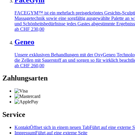
FACEGYM™ ist ein mehrfach preisgekröntes Gesichts-Sculpting-
Massagetechnik sowie eine sorgfältig ausgewählte Palette an 
und Schönheitsbedürfnisse jedes Gastes abgestimmte Ergebnisse
ab
CHF
230,00
Geneo
Unsere exklusiven Behandlungen mit der OxyGeneo Technologie s
die Zellen mit Sauerstoff an und sorgen so für wirklich beacht
ab
CHF
260,00
Zahlungsarten
Service
Kontakt
Öffnet sich in einem neuen Tab
Führt auf eine externe S
Impressum
Führt auf eine externe Seite