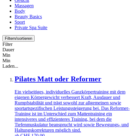
Gesicht
Massagen
Body
Beauty Basics
Sport
Private Spa Suite
Filtern/sortieren
Filter
Dauer
Min
Min
Laden...
Pilates Matt oder Reformer
Ein vielseitiges, individuelles Ganzkörpertraining mit dem
eigenen Körpergewicht verbessert Kraft, Ausdauer und
Rumpfstabilität und trägt sowohl zur allgemeinen sowie
sportartspezifischen Leistungssteigerung bei. Das Reformer-
Training ist im Unterschied zum Mattentraining ein
intensiveres und effizienteres Training, bei dem die
Tiefenmuskulatur beansprucht wird sowie Bewegungs- und
Haltungskorrekturen möglich sind.
ab
CHF
170,00