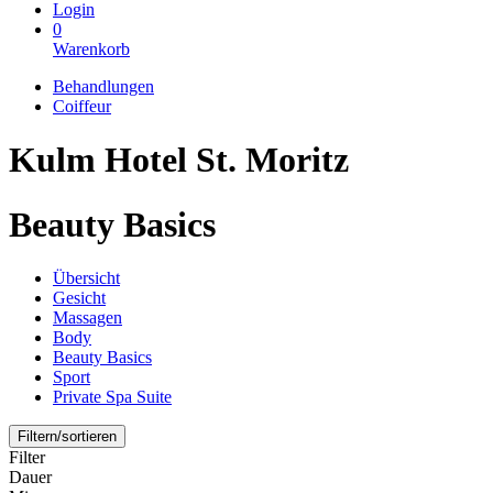
Login
0
Warenkorb
Behandlungen
Coiffeur
Kulm Hotel St. Moritz
Beauty Basics
Übersicht
Gesicht
Massagen
Body
Beauty Basics
Sport
Private Spa Suite
Filtern/sortieren
Filter
Dauer