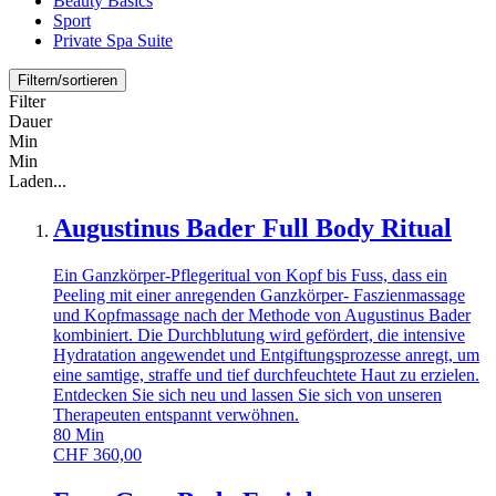
Beauty Basics
Sport
Private Spa Suite
Filtern/sortieren
Filter
Dauer
Min
Min
Laden...
Augustinus Bader Full Body Ritual
Ein Ganzkörper-Pflegeritual von Kopf bis Fuss, dass ein
Peeling mit einer anregenden Ganzkörper- Faszienmassage
und Kopfmassage nach der Methode von Augustinus Bader
kombiniert. Die Durchblutung wird gefördert, die intensive
Hydratation angewendet und Entgiftungsprozesse anregt, um
eine samtige, straffe und tief durchfeuchtete Haut zu erzielen.
Entdecken Sie sich neu und lassen Sie sich von unseren
Therapeuten entspannt verwöhnen.
80
Min
CHF
360,00