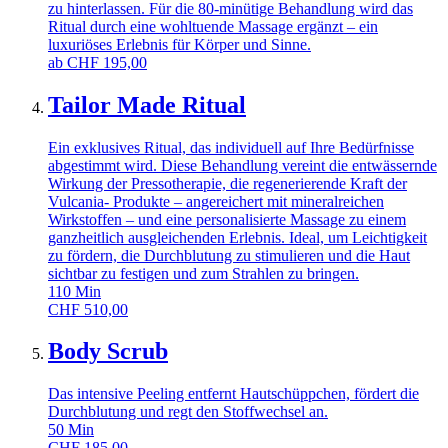
zu hinterlassen. Für die 80-minütige Behandlung wird das
Ritual durch eine wohltuende Massage ergänzt – ein
luxuriöses Erlebnis für Körper und Sinne.
ab
CHF
195,00
Tailor Made Ritual
Ein exklusives Ritual, das individuell auf Ihre Bedürfnisse
abgestimmt wird. Diese Behandlung vereint die entwässernde
Wirkung der Pressotherapie, die regenerierende Kraft der
Vulcania- Produkte – angereichert mit mineralreichen
Wirkstoffen – und eine personalisierte Massage zu einem
ganzheitlich ausgleichenden Erlebnis. Ideal, um Leichtigkeit
zu fördern, die Durchblutung zu stimulieren und die Haut
sichtbar zu festigen und zum Strahlen zu bringen.
110
Min
CHF
510,00
Body Scrub
Das intensive Peeling entfernt Hautschüppchen, fördert die
Durchblutung und regt den Stoffwechsel an.
50
Min
CHF
185,00