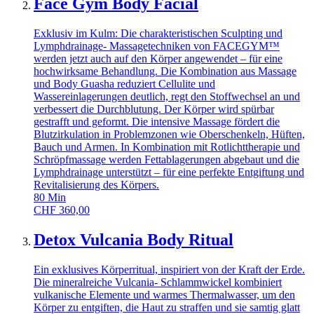
Face Gym Body Facial
Exklusiv im Kulm: Die charakteristischen Sculpting und
Lymphdrainage- Massagetechniken von FACEGYM™
werden jetzt auch auf den Körper angewendet – für eine
hochwirksame Behandlung. Die Kombination aus Massage
und Body Guasha reduziert Cellulite und
Wassereinlagerungen deutlich, regt den Stoffwechsel an und
verbessert die Durchblutung. Der Körper wird spürbar
gestrafft und geformt. Die intensive Massage fördert die
Blutzirkulation in Problemzonen wie Oberschenkeln, Hüften,
Bauch und Armen. In Kombination mit Rotlichttherapie und
Schröpfmassage werden Fettablagerungen abgebaut und die
Lymphdrainage unterstützt – für eine perfekte Entgiftung und
Revitalisierung des Körpers.
80
Min
CHF
360,00
Detox Vulcania Body Ritual
Ein exklusives Körperritual, inspiriert von der Kraft der Erde.
Die mineralreiche Vulcania- Schlammwickel kombiniert
vulkanische Elemente und warmes Thermalwasser, um den
Körper zu entgiften, die Haut zu straffen und sie samtig glatt