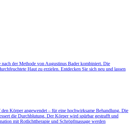
e nach der Methode von Augustinus Bader kombiniert. Die
durchfeuchtete Haut zu erzielen. Entdecken Sie sich neu und lassen
 den Körper angewendet – für eine hochwirksame Behandlung. Die
ssert die Durchblutung. Der Körper wird spürbar gestrafft und
nation mit Rotlichttherapie und Schröpfmassage werden