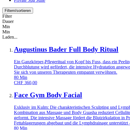
Private Spa Suite
Filtern/sortieren
Filter
Dauer
Min
Min
Laden...
Augustinus Bader Full Body Ritual
Ein Ganzkörper-Pflegeritual von Kopf bis Fuss, dass ein Pee
Durchblutung wird gefördert, die intensive Hydratation angewen
Sie sich von unseren Therapeuten entspannt verwöhnen.
80
Min
CHF
360,00
Face Gym Body Facial
Exklusiv im Kulm: Die charakteristischen Sculpting und Ly
Kombination aus Massage und Body Guasha reduziert Cellulite 
geformt. Die intensive Massage fördert die Blutzirkulation 
Fettablagerungen abgebaut und die Lymphdrainage unterstützt –
80
Min