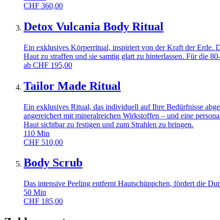
CHF
360,00
Detox Vulcania Body Ritual
Ein exklusives Körperritual, inspiriert von der Kraft der Erd
Haut zu straffen und sie samtig glatt zu hinterlassen. Für die
ab
CHF
195,00
Tailor Made Ritual
Ein exklusives Ritual, das individuell auf Ihre Bedürfnisse ab
angereichert mit mineralreichen Wirkstoffen – und eine persona
Haut sichtbar zu festigen und zum Strahlen zu bringen.
110
Min
CHF
510,00
Body Scrub
Das intensive Peeling entfernt Hautschüppchen, fördert die Du
50
Min
CHF
185,00