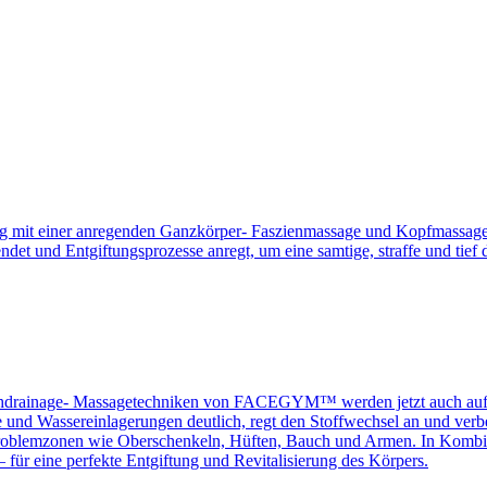
ling mit einer anregenden Ganzkörper- Faszienmassage und Kopfmassag
det und Entgiftungsprozesse anregt, um eine samtige, straffe und tief 
mphdrainage- Massagetechniken von FACEGYM™ werden jetzt auch auf
und Wassereinlagerungen deutlich, regt den Stoffwechsel an und verbe
in Problemzonen wie Oberschenkeln, Hüften, Bauch und Armen. In Kombi
 für eine perfekte Entgiftung und Revitalisierung des Körpers.