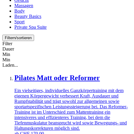
Gesicht
Massagen
Body
Beauty Basics
Sport
Private Spa Suite
Filtern/sortieren
Filter
Dauer
Min
Min
Laden...
Pilates Matt oder Reformer
Ein vielseitiges, individuelles Ganzkörpertraining mit dem
eigenen Körpergewicht verbessert Kraft, Ausdauer und
Rumpfstabilität und trägt sowohl zur allgemeinen sowie
sportartspezifischen Leistungssteigerung bei. Das Reformer-
Training ist im Unterschied zum Mattentraining ein
intensiveres und effizienteres Training, bei dem die
Tiefenmuskulatur beansprucht wird sowie Bewegungs- und
Haltungskorrekturen möglich sind.
ab
CHF
170,00